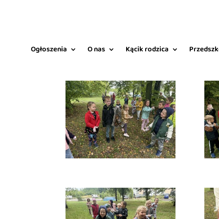
Ogłoszenia
O nas
Kącik rodzica
Przedszk