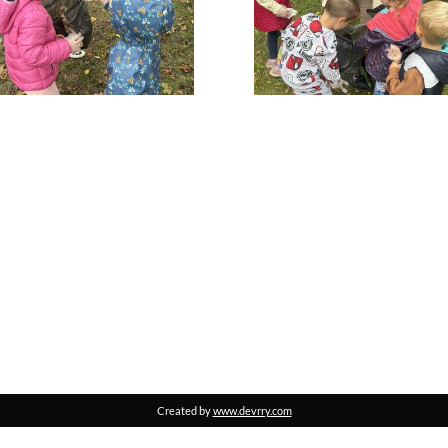
Created by
www.devrry.com