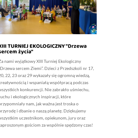
XIII TURNIEJ EKOLOGICZNY "Drzewa
sercem życia"
Za nami wyjątkowy XIII Turniej Ekologiczny
„Drzewa sercem Ziemi”. Dzieci z Przedszkoli nr 17,
20, 22, 23 oraz 29 wykazały się ogromną wiedzą,
kreatywnością i wspaniałą współpracą podczas
wszystkich konkurencji. Nie zabrakło uśmiechu,
ruchu i ekologicznych inspiracji, które
przypomniały nam, jak ważna jest troska o
przyrodę i dbanie o naszą planetę. Dziękujemy
wszystkim uczestnikom, opiekunom, jury oraz
zaproszonym gościom za wspólnie spędzony czas!