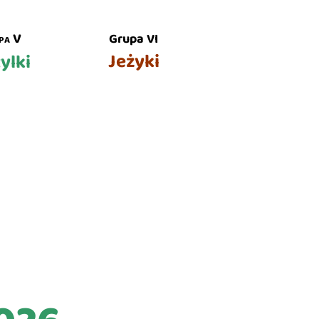
pa V
Grupa VI
Jeżyki
ylki