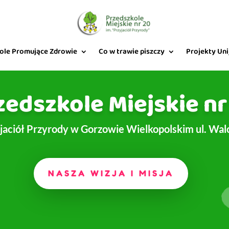
ole Promujące Zdrowie
Co w trawie piszczy
Projekty Uni
zedszkole Miejskie nr
yjaciół Przyrody w Gorzowie Wielkopolskim ul. Wal
NASZA WIZJA I MISJA