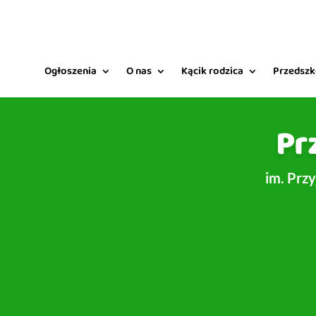
Ogłoszenia
O nas
Kącik rodzica
Przedszk
Pr
im. Prz