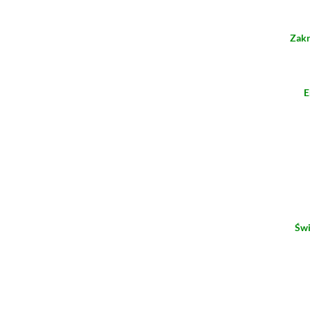
Zakr
E
Świ