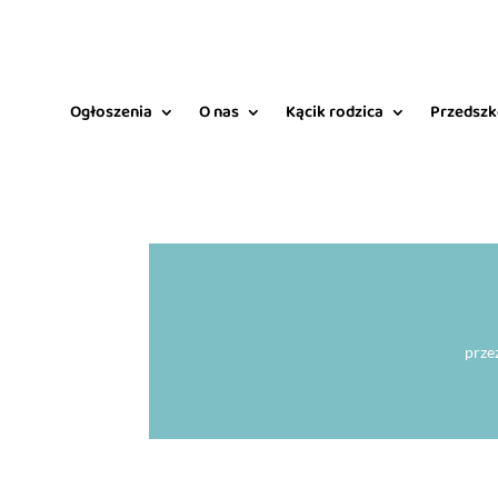
Ogłoszenia
O nas
Kącik rodzica
Przedszk
prze