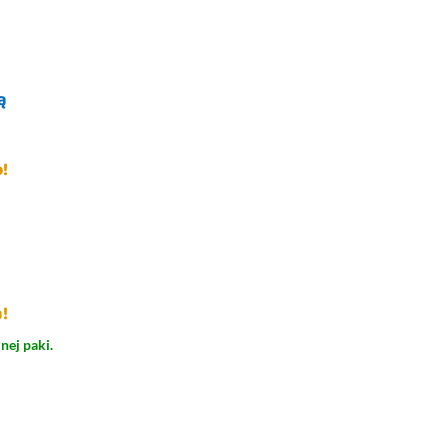
ą
!
!
nej paki.