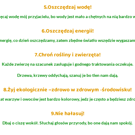
5.Oszczędzaj wodę!
ęcaj wodę mój przyjacielu, bo wody jest mało a chętnych na nią bardzo w
6.Oszczędzaj energii!
nergię, co dzień oszczędzamy, zatem zbędne światło wszędzie wygaszam
7.Chroń rośliny i zwierzęta!
Każde zwierzę na szacunek zasługuje i godnego traktowania oczekuje.
Drzewa, krzewy oddychają, szanuj je bo tlen nam dają.
8.Żyj ekologicznie –zdrowo w zdrowym ‑środowisku!
at warzyw i owoców jest bardzo kolorowy, jedz je często a będziesz zdr
9.Nie hałasuj!
Dbaj o ciszę wokół. Słuchaj głosów przyrody, bo one dają nam spokój.