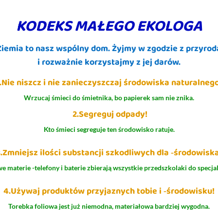
KODEKS MAŁEGO EKOLOGA
Ziemia to nasz wspólny dom. Żyjmy w zgodzie z przyrod
i rozważnie korzystajmy z jej darów.
1.Nie niszcz i nie zanieczyszczaj środowiska naturalnego
Wrzucaj śmieci do śmietnika, bo papierek sam nie znika.
2.Segreguj odpady!
Kto śmieci segreguje ten środowisko ratuje.
3.Zmniejsz ilości substancji szkodliwych dla ‑środowiska
e materie -telefony i baterie zbierają wszystkie przedszkolaki do specjal
4.Używaj produktów przyjaznych tobie i ‑środowisku!
Torebka foliowa jest już niemodna, materiałowa bardziej wygodna.