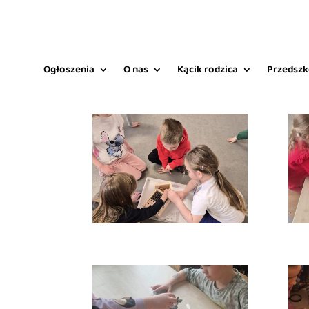
Ogłoszenia
O nas
Kącik rodzica
Przedszk