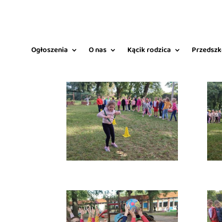
Ogłoszenia
O nas
Kącik rodzica
Przedszk