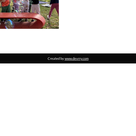
Created by
www.devrry.com