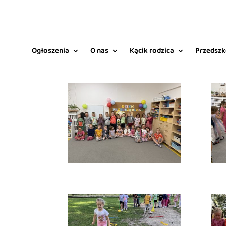
Ogłoszenia
O nas
Kącik rodzica
Przedszk