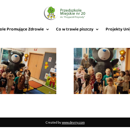
ole Promujące Zdrowie
Co w trawie piszczy
Projekty Uni
Created by
www.devrry.com