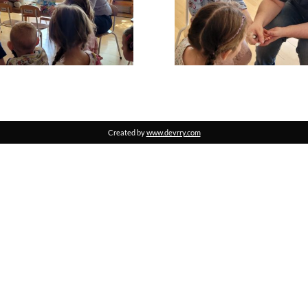
Created by
www.devrry.com