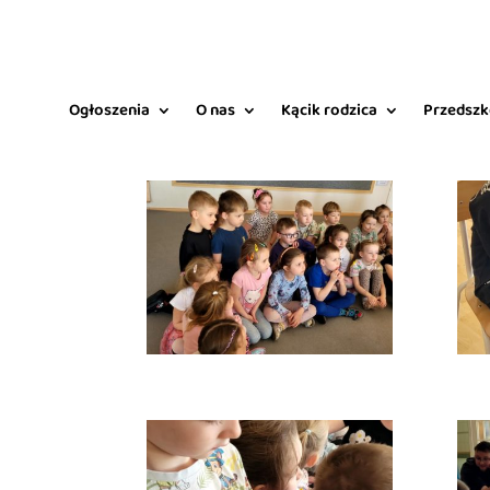
Ogłoszenia
O nas
Kącik rodzica
Przedszk